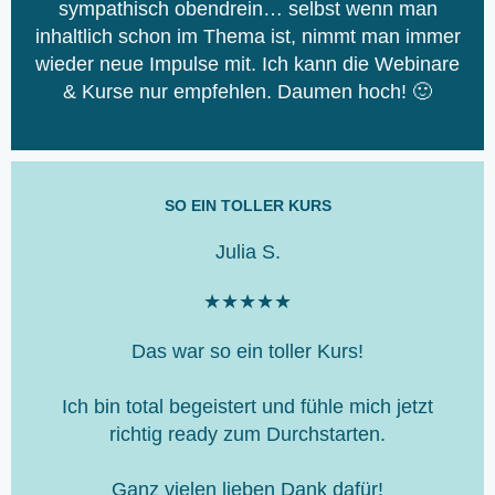
sympathisch obendrein… selbst wenn man
e
inhaltlich schon im Thema ist, nimmt man immer
r
wieder neue Impulse mit. Ich kann die Webinare
t
& Kurse nur empfehlen. Daumen hoch! 🙂
e
t
m
i
t
SO EIN TOLLER KURS
5
Julia S.
v
o
B
★
★
★
★
★
n
e
5
Das war so ein toller Kurs!
w
e
Ich bin total begeistert und fühle mich jetzt
r
richtig ready zum Durchstarten.
t
e
Ganz vielen lieben Dank dafür!
t