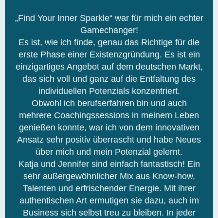
e
„Find Your Inner Sparkle“ war für mich ein echter
w
Gamechanger!
e
Es ist, wie ich finde, genau das Richtige für die
r
erste Phase einer Existenzgründung. Es ist ein
t
einzigartiges Angebot auf dem deutschen Markt,
e
das sich voll und ganz auf die Entfaltung des
t
individuellen Potenzials konzentriert.
m
Obwohl ich berufserfahren bin und auch
i
mehrere Coachingssessions in meinem Leben
t
genießen konnte, war ich von dem innovativen
5
Ansatz sehr positiv überrascht und habe Neues
v
über mich und mein Potenzial gelernt.
o
Katja und Jennifer sind einfach fantastisch! Ein
n
sehr außergewöhnlicher Mix aus Know-how,
5
Talenten und erfrischender Energie. Mit ihrer
authentischen Art ermutigen sie dazu, auch im
Business sich selbst treu zu bleiben. In jeder