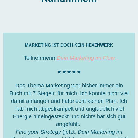
MARKETING IST DOCH KEIN HEXENWERK
Teilnehmerin
Dein Marketing im Flow
B
★
★
★
★
★
e
Das Thema Marketing war bisher immer ein
w
Buch mit 7 Siegeln für mich. Ich konnte nicht viel
e
damit anfangen und hatte echt keinen Plan. Ich
r
hab mich abgestrampelt und unglaublich viel
t
Energie hineingesteckt und nichts hat sich gut
e
angefühlt.
t
Find your Strategy
(jetzt:
Dein Marketing im
m