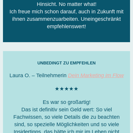
Hinsicht. No matter what!
Ich freue mich schon darauf, auch in Zukunft mit
ihnen zusammenzuarbeiten. Uneingeschränkt
empfehlenswert!
UNBEDINGT ZU EMPFEHLEN
Laura O. – Teilnehmerin
Dein Marketing im Flow
B
★
★
★
★
★
e
Es war so großartig!
w
Das ist definitiv sein Geld wert: So viel
e
Fachwissen, so viele Details die zu beachten
r
sind, so spezielle Möglichkeiten und so viele
t
Insidertipps. das hätte ich mir im Leben nicht
e