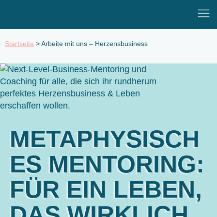
Zum
Mai
Inhalt
Men
springen
Startseite
>
Arbeite mit uns – Herzensbusiness
METAPHYSISCH
ES MENTORING:
FÜR EIN LEBEN,
DAS WIRKLICH