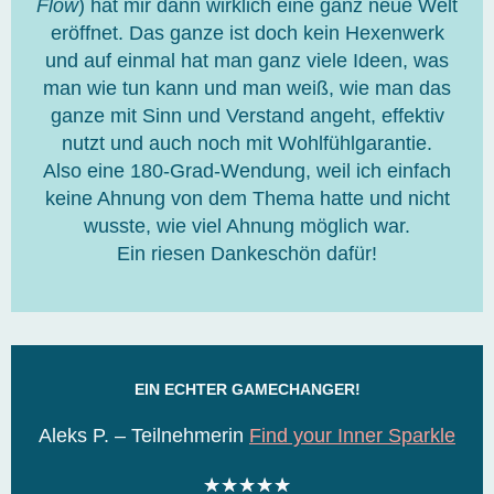
Flow
) hat mir dann wirklich eine ganz neue Welt
i
eröffnet. Das ganze ist doch kein Hexenwerk
t
und auf einmal hat man ganz viele Ideen, was
5
man wie tun kann und man weiß, wie man das
v
ganze mit Sinn und Verstand angeht, effektiv
o
nutzt und auch noch mit Wohlfühlgarantie.
n
Also eine 180-Grad-Wendung, weil ich einfach
5
keine Ahnung von dem Thema hatte und nicht
wusste, wie viel Ahnung möglich war.
Ein riesen Dankeschön dafür!
EIN ECHTER GAMECHANGER!
Aleks P. – Teilnehmerin
Find your Inner Sparkle
B
★
★
★
★
★