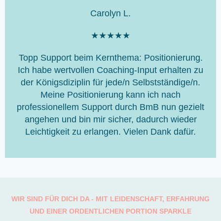
5
Carolyn L.
v
o
B
★
★
★
★
★
n
e
5
Topp Support beim Kernthema: Positionierung.
w
Ich habe wertvollen Coaching-Input erhalten zu
e
der Königsdiziplin für jede/n Selbstständige/n.
r
Meine Positionierung kann ich nach
t
professionellem Support durch BmB nun gezielt
e
angehen und bin mir sicher, dadurch wieder
t
Leichtigkeit zu erlangen. Vielen Dank dafür.
m
i
t
5
v
o
WIR SIND FÜR DICH DA - MIT LEIDENSCHAFT, ERFAHRUNG
n
UND EINER ORDENTLICHEN PORTION SPARKLE
5