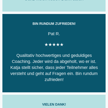
m
i
t
5
BIN RUNDUM ZUFRIEDEN!
v
Pat R.
o
n
B
★
★
★
★
★
5
e
Qualitativ hochwertiges und geduldiges
w
Coaching. Jeder wird da abgeholt, wo er ist.
e
Katja stellt sicher, dass jeder Teilnehmer alles
r
versteht und geht auf Fragen ein. Bin rundum
t
zufrieden!
e
t
m
i
t
VIELEN DANK!