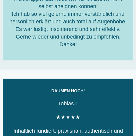
selbst aneignen können!
t
Ich hab so viel gelernt, immer verständlich und
m
persönlich erklärt und auch total auf Augenhöhe.
i
Es war lustig, inspirierend und sehr effektiv.
t
Gerne wieder und unbedingt zu empfehlen.
5
Danke!
v
o
n
5
DAUMEN HOCH!
Tobias I.
B
★
★
★
★
★
e
Inhaltlich fundiert, praxisnah, authentisch und
w