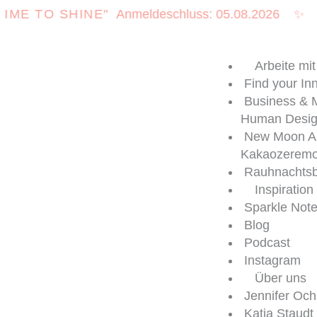
Zum
 TO SHINE"
Anmeldeschluss: 05.08.2026
✨
NEW
Inhalt
springen
Arbeite mit
Find your In
Business & 
Human Desi
New Moon A
Kakaozeremo
Rauhnachtsb
Inspiration
Sparkle Not
Blog
Podcast
Instagram
Über uns
Jennifer Och
Katja Staudt