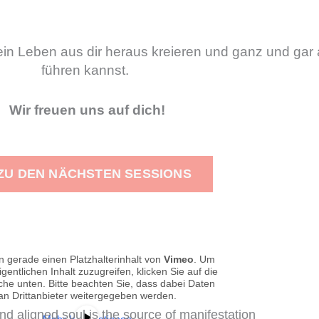
in Leben aus dir heraus kreieren und ganz und gar 
führen kannst.
Wir freuen uns auf dich!
ZU DEN NÄCHSTEN SESSIONS
n gerade einen Platzhalterinhalt von
Vimeo
. Um
gentlichen Inhalt zuzugreifen, klicken Sie auf die
äche unten. Bitte beachten Sie, dass dabei Daten
an Drittanbieter weitergegeben werden.
d aligned soul is the source of manifestation
Mehr Informationen