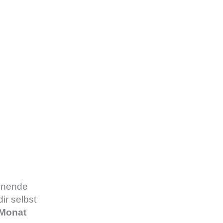
hnende
ir selbst
 Monat