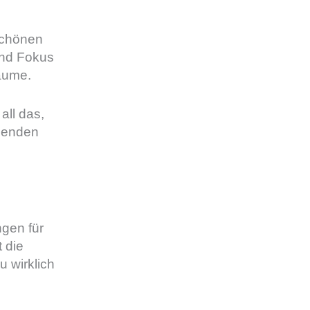
schönen
 und Fokus
äume.
all das,
menden
gen für
t die
u wirklich