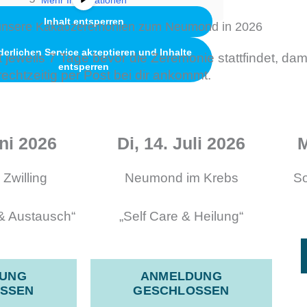
Inhalt entsperren
r unsere Kakaozeremonien zum Neumond in 2026
derlichen Service akzeptieren und Inhalte
jeweils 7 Tage bevor die Zeremonie stattfindet, dami
entsperren
echtzeitig per Post bei dir ankommt.
ni 2026​
Di, 14. Juli 2026​
M
Zwilling
Neumond im Krebs
So
& Austausch“
„Self Care & Heilung“
UNG
ANMELDUNG
SSEN
GESCHLOSSEN