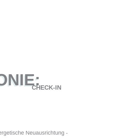
DEIN
MONATLICHER
NIE:
CHECK-IN
ergetische Neuausrichtung -