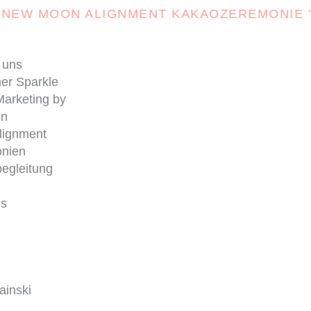
 MOON ALIGNMENT KAKAOZEREMONIE "TIME
 uns
ner Sparkle
Marketing by
gn
lignment
nien
egleitung
es
ainski