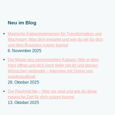
u
c
h
e
Neu im Blog
n
n
Magische Kakaozeremonien für Transformation und
a
Wachstum: Was dich erwartet und wie du sie für dich
c
und dein Business nutzen kannst
6. November 2025
h
:
Die Magie des zeremoniellen Kakaos: Wie er dein
Herz öffnet und dich noch tiefer mit dir und deinen
Wünschen verbindet – Interview mit Simon von
goodmoodfood
28. Oktober 2025
Die Rauhnächte – Was sie sind und wie du diese
magische Zeit für dich nutzen kannst
13. Oktober 2025