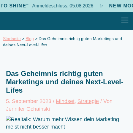
Zum
O SHINE"
Anmeldeschluss: 05.08.2026
✨
NEW MOON
Inhalt
Mai
springen
Men
Startseite
>
Blog
>
Das Geheimnis richtig guten Marketings und
deines Next-Level-Lifes
Das Geheimnis richtig guten
Marketings und deines Next-Level-
Lifes
5. September 2023
/
Mindset
,
Strategie
/ Von
Jennifer Ochainski