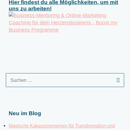
Hier findest du alle Möglichkeiten, um mit
uns zu arbeiten!
S
u
c
h
e
Neu im Blog
n
n
Magische Kakaozeremonien für Transformation und