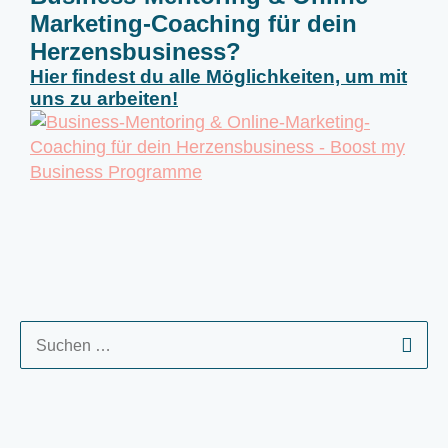
Marketing-Coaching für dein
Herzensbusiness?
Hier findest du alle Möglichkeiten, um mit
uns zu arbeiten!
S
u
c
h
e