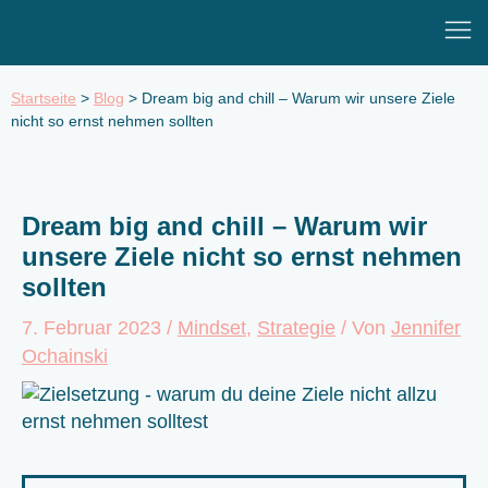
Zum
Mai
Inhalt
Men
springen
Startseite
>
Blog
>
Dream big and chill – Warum wir unsere Ziele
nicht so ernst nehmen sollten
Dream big and chill – Warum wir
unsere Ziele nicht so ernst nehmen
sollten
7. Februar 2023
/
Mindset
,
Strategie
/ Von
Jennifer
Ochainski