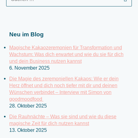
u
c
h
e
Neu im Blog
n
n
Magische Kakaozeremonien für Transformation und
a
Wachstum: Was dich erwartet und wie du sie für dich
c
und dein Business nutzen kannst
6. November 2025
h
:
Die Magie des zeremoniellen Kakaos: Wie er dein
Herz öffnet und dich noch tiefer mit dir und deinen
Wünschen verbindet – Interview mit Simon von
goodmoodfood
28. Oktober 2025
Die Rauhnächte – Was sie sind und wie du diese
magische Zeit für dich nutzen kannst
13. Oktober 2025