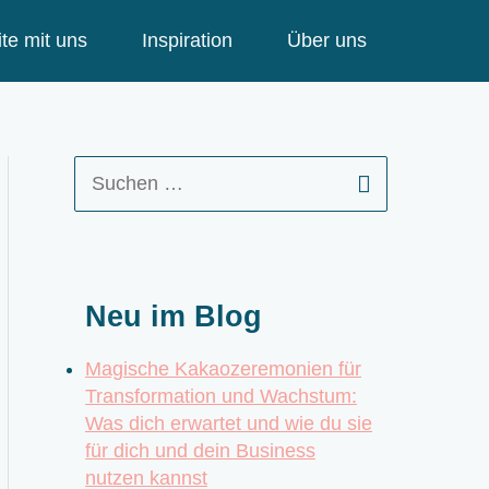
te mit uns
Inspiration
Über uns
S
u
c
h
e
Neu im Blog
n
n
Magische Kakaozeremonien für
a
Transformation und Wachstum:
c
Was dich erwartet und wie du sie
h
für dich und dein Business
:
nutzen kannst