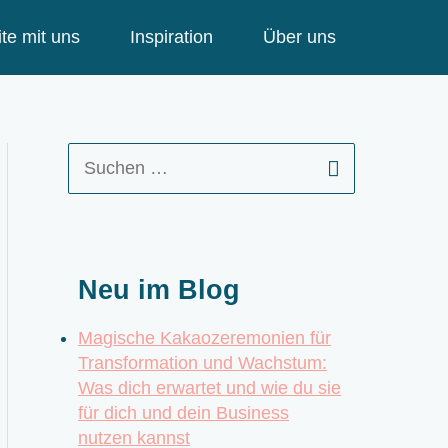
te mit uns
Inspiration
Über uns
S
u
c
h
e
Neu im Blog
n
n
Magische Kakaozeremonien für
a
Transformation und Wachstum:
c
Was dich erwartet und wie du sie
h
für dich und dein Business
:
nutzen kannst