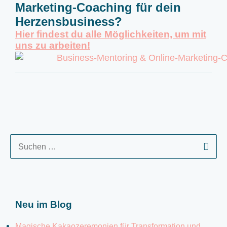
Marketing-Coaching für dein
Herzensbusiness?
Hier findest du alle Möglichkeiten, um mit
uns zu arbeiten!
S
u
c
h
e
Neu im Blog
n
n
Magische Kakaozeremonien für Transformation und