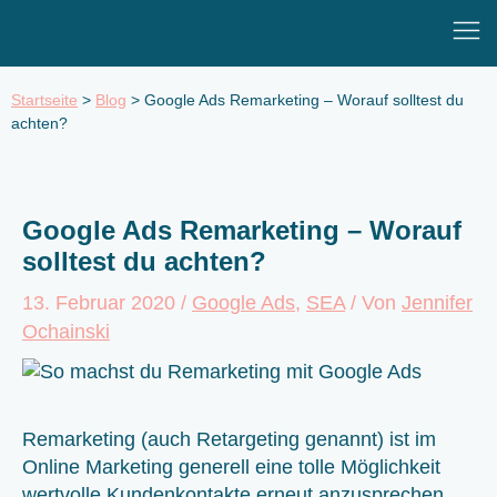
Zum
Mai
Inhalt
Men
springen
Startseite
>
Blog
>
Google Ads Remarketing – Worauf solltest du
achten?
Google Ads Remarketing – Worauf
solltest du achten?
13. Februar 2020
/
Google Ads
,
SEA
/ Von
Jennifer
Ochainski
Remarketing (auch Retargeting genannt) ist im
Online Marketing generell eine tolle Möglichkeit
wertvolle Kundenkontakte erneut anzusprechen