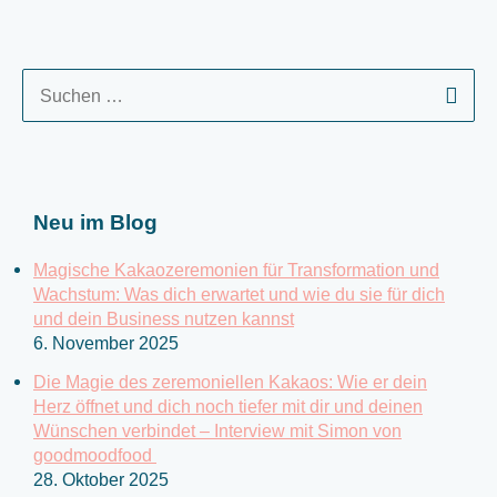
S
u
c
h
e
Neu im Blog
n
n
Magische Kakaozeremonien für Transformation und
a
Wachstum: Was dich erwartet und wie du sie für dich
c
und dein Business nutzen kannst
6. November 2025
h
:
Die Magie des zeremoniellen Kakaos: Wie er dein
Herz öffnet und dich noch tiefer mit dir und deinen
Wünschen verbindet – Interview mit Simon von
goodmoodfood
28. Oktober 2025