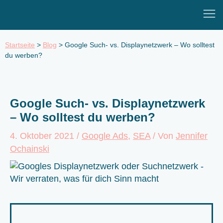
Zum
Mai
Inhalt
Men
springen
Startseite
>
Blog
>
Google Such- vs. Displaynetzwerk – Wo solltest
du werben?
Google Such- vs. Displaynetzwerk
– Wo solltest du werben?
4. Oktober 2021
/
Google Ads
,
SEA
/ Von
Jennifer
Ochainski