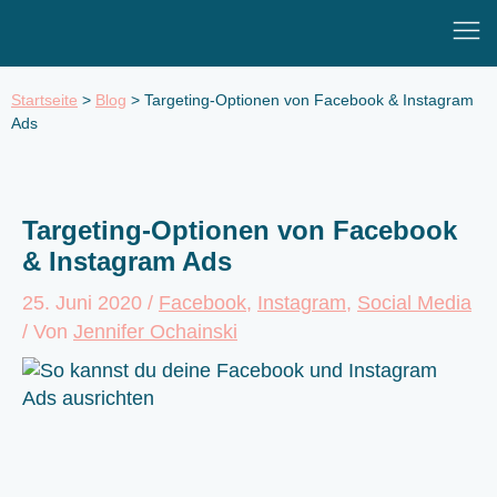
Zum
Mai
Inhalt
Men
springen
Startseite
>
Blog
>
Targeting-Optionen von Facebook & Instagram
Ads
Targeting-Optionen von Facebook
& Instagram Ads
25. Juni 2020
/
Facebook
,
Instagram
,
Social Media
/ Von
Jennifer Ochainski