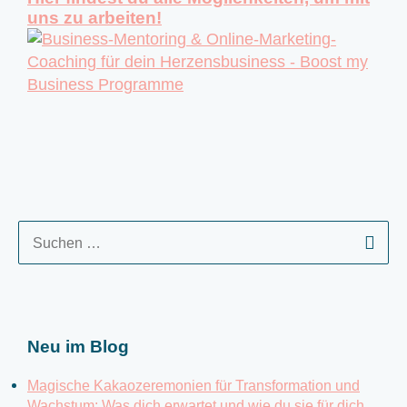
uns zu arbeiten!
S
u
c
h
e
Neu im Blog
n
n
Magische Kakaozeremonien für Transformation und
a
Wachstum: Was dich erwartet und wie du sie für dich