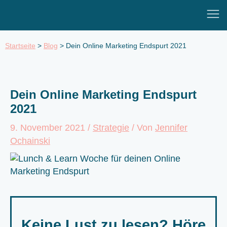
Zum
Mai
Inhalt
Men
springen
Startseite
>
Blog
>
Dein Online Marketing Endspurt 2021
Dein Online Marketing Endspurt
2021
9. November 2021
/
Strategie
/ Von
Jennifer
Ochainski
Keine Lust zu lesen? Höre