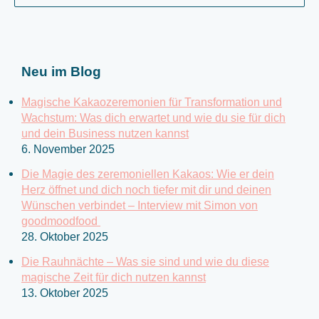
u
c
h
e
Neu im Blog
n
n
Magische Kakaozeremonien für Transformation und
a
Wachstum: Was dich erwartet und wie du sie für dich
c
und dein Business nutzen kannst
6. November 2025
h
:
Die Magie des zeremoniellen Kakaos: Wie er dein
Herz öffnet und dich noch tiefer mit dir und deinen
Wünschen verbindet – Interview mit Simon von
goodmoodfood
28. Oktober 2025
Die Rauhnächte – Was sie sind und wie du diese
magische Zeit für dich nutzen kannst
13. Oktober 2025