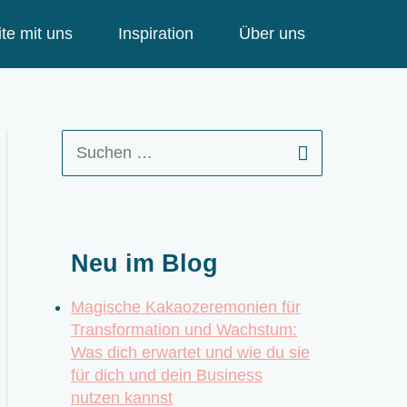
te mit uns
Inspiration
Über uns
S
u
c
h
e
Neu im Blog
n
n
Magische Kakaozeremonien für
a
Transformation und Wachstum:
c
Was dich erwartet und wie du sie
h
für dich und dein Business
:
nutzen kannst