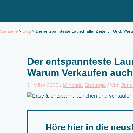
Zum
Inhalt
springen
Startseite
>
Blog
>
Der entspannteste Launch aller Zeiten… Und: War
Der entspannteste Lau
Warum Verkaufen auch
1. März 2023
/
Mindset
,
Strategie
/ Von
Jenn
Höre hier in die neus